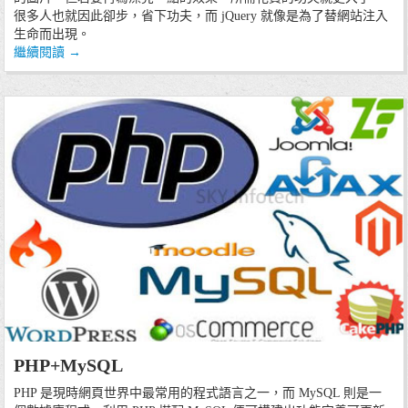
很多人也就因此卻步，省下功夫，而 jQuery 就像是為了替網站注入
生命而出現。
繼續閱讀
→
10/07/13
PHP+MySQL
程式技術
PHP 是現時網頁世界中最常用的程式語言之一，而 MySQL 則是一