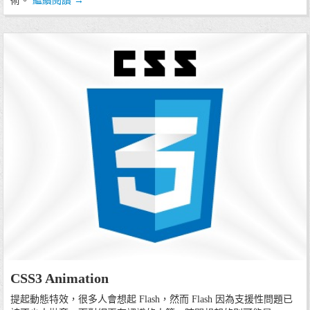
術。
繼續閱讀
→
17/07/13
CSS3 Animation
程式技術
提起動態特效，很多人會想起 Flash，然而 Flash 因為支援性問題已