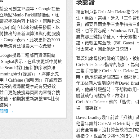
茨認錯
接公司創立15週年，Google在最
視窗用戶對Ctrl+Alt+Delete指
立地點Menlo Park舉辦活動，除
生，重啟、當機、進入「工作管
慶祝塗鴉內容上線外，同時也公
員」都要靠兩隻手三隻手指按三
oogle自創立以來的成長發展，以
鍵，也不要忘記，Windows NT
將推出的全新演算法與行動服務
要靠那三鍵指令登入，十分繁複
。Google表示，此次更新為2009
錯，微軟主席蓋茨（Bill Gates
用新演算法後最大一次改變。
得太繁複，因此他近日認錯。
Google搜尋工程部門資深副總
蓋茨出席母校哈佛的活動時，被
t Singhal表示，在此次更新中將於
Ctrl+Alt+Delete指令的設計，
gle Search採用全新排序演算法
三隻手指按下Ctrl、Alt、Delete
mmingbird (蜂鳥)」，將能比先
時，他承認那是個錯誤，但那是19
「Caffeine (咖啡因)」在處理器
年IBM個人電腦設計者David Bradl
冗長的搜尋關鍵字詞有更好效
的，他設計鍵盤時，不想微軟用
並且更能使搜尋頁面內容符合搜
鍵就執行同樣指令，故沿用
望值，預期將重新調整90%比例
Ctrl+Alt+Delete。他的「懺悔
結果。
場一陣笑聲。
閱讀
→
David Bradley幾年前曾「推搪」
他當年設計Ctrl+Alt+Delete時
到安全需要，沒打算蓋茨將之作
機指令，說蓋茨令將他的指令,「