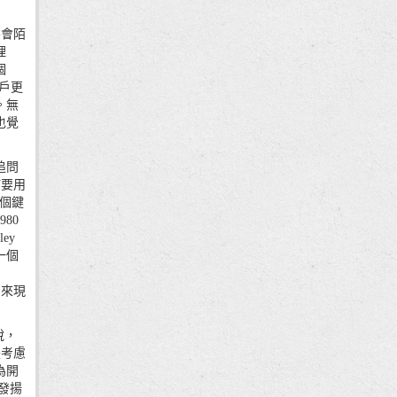
令不會陌
理
個
用戶更
。無
）也覺
追問
為何要用
三個鍵
80
ey
一個
」引來現
說，
，是考慮
為開
發揚