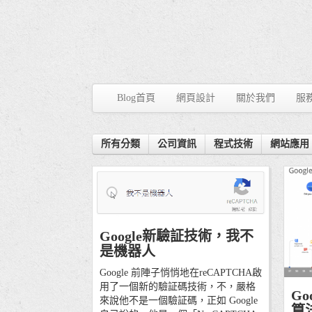
Blog首頁
網頁設計
關於我們
服
所有分類
公司資訊
程式技術
網站應用
17/01/15
Google新驗証技術，我不
程式技術
網絡資訊
是機器人
Google 前陣子悄悄地在reCAPTCHA啟
27/09
用了一個新的驗証碼技術，不，嚴格
Go
網絡
來說他不是一個驗証碼，正如 Google
算