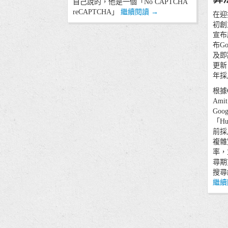
自己說的，他是一個「No CAPTCHA
reCAPTCHA」
繼續閱讀
→
在迎
初創
宣布
布G
及即
更新
年採
根據
Ami
Goo
「Hu
前採用
複雜
率，
尋期
搜尋
繼續