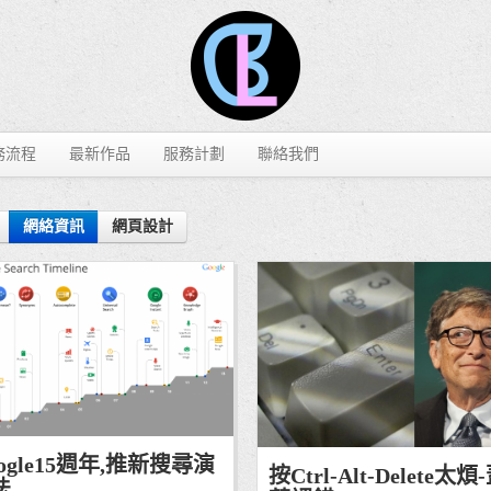
務流程
最新作品
服務計劃
聯絡我們
網絡資訊
網頁設計
/13
ogle15週年,推新搜尋演
網絡資訊
資訊
按Ctrl-Alt-Delete太煩
法